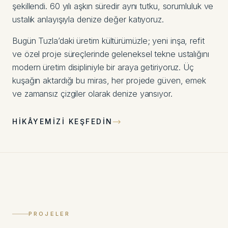
şekillendi. 60 yılı aşkın süredir aynı tutku, sorumluluk ve
ustalık anlayışıyla denize değer katıyoruz.
Bugün Tuzla’daki üretim kültürümüzle; yeni inşa, refit
ve özel proje süreçlerinde geleneksel tekne ustalığını
modern üretim disipliniyle bir araya getiriyoruz. Üç
kuşağın aktardığı bu miras, her projede güven, emek
ve zamansız çizgiler olarak denize yansıyor.
HIKÂYEMIZI KEŞFEDIN
Ana Sayfa
PROJELER