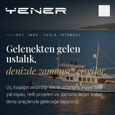
EST. 1960 · TUZLA, İSTANBUL
Gelenekten gelen
ustalık,
denizde zamansız çizgiler.
Üç kuşağın aktardığı tekne ustalığını; kişiye özel
yat inşası, refit projeleri ve zamana değer katan
deniz araçlarıyla geleceğe taşıyoruz.